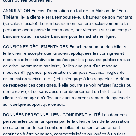
cours ou remboursement
ANNULATION En cas d'annulation du fait de La Maison de l'Eau -
Théâtre, le·la client·e sera remboursé·e, à hauteur de son montant
(sa valeur faciale). Le remboursement se fera exclusivement à la
personne ayant passé la commande, par virement sur son compte
bancaire ou sur sa catre bancaire pour les achats en ligne.
CONSIGNES RÈGLEMENTAIRES En achetant un ou des billet·s,
le·la client·e accepte que lui soient appliquées les consignes et
mesures administratives imposées par les pouvoirs publics en cas
de crise, notamment sanitaire, (telles que port d’un masque,
mesures d'hygiènes, présentation d’un pass vaccinal, règles de
distanciation sociale, etc…) et il s’engage à les respecter ; À défaut
de respecter ces consignes, il·elle pourra se voir refuser l'accès ou
être exclu·e, et ce sans aucun remboursement du billet. Le·la
client·e s’engage à n’effectuer aucun enregistrement du spectacle
sur quelque support que ce soit.
DONNÉES PERSONNELLES - CONFIDENTIALITÉ Les données
personnelles communiquées par le·la client·e lors de la passation
de sa commande sont confidentielles et ne sont aucunement
destinées à être vendues, commercialisées ou louées à un tiers.